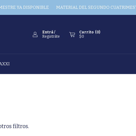
STRE YA DISPONIBLE
MATERIAL DEL SEGUNDO CUATRIMESTR
Entrá
/
Carrito
(
0
)
Registráte
$0
AXXI
ros filtros.