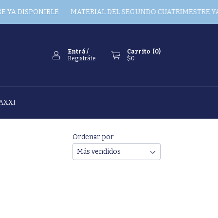
YA DISPONIBLE
MATERIAL DEL SEGUNDO CUATRIMESTRE YA 
Entrá
/
Carrito
(
0
)
Registráte
$0
AXXI
Ordenar por