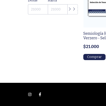
Desde
Hasta
Semiología (
Verzero - Se
textos comp
$21.000