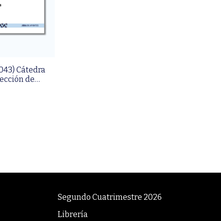
043) Cátedra
lección de
leta
Segundo Cuatrimestre 2026
Librería