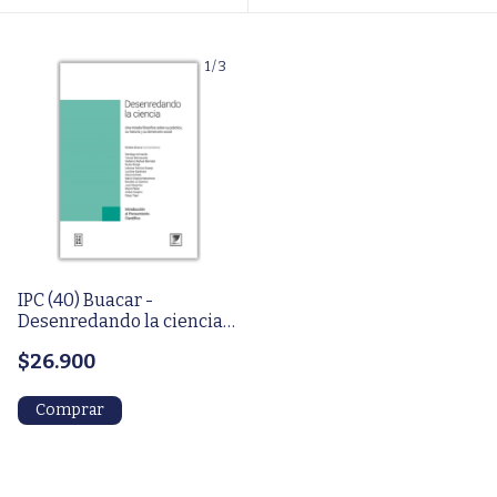
1
/
3
IPC (40) Buacar -
Desenredando la ciencia
(libro original)
$26.900