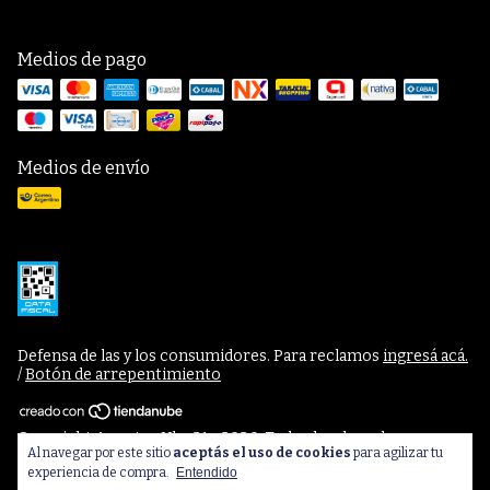
Medios de pago
Medios de envío
Defensa de las y los consumidores. Para reclamos
ingresá acá.
/
Botón de arrepentimiento
Copyright Apuntes Uba 21 - 2026. Todos los derechos
Al navegar por este sitio
aceptás el uso de cookies
para agilizar tu
reservados.
experiencia de compra.
Entendido