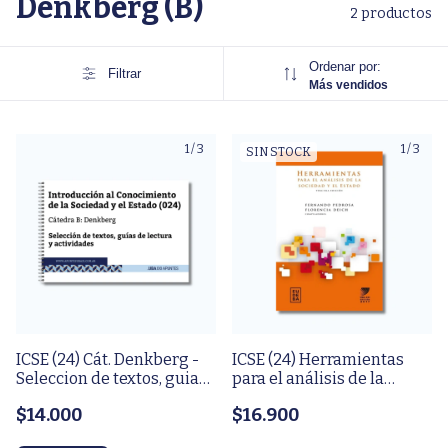
Denkberg (B)
2 productos
Ordenar por:
Filtrar
Más vendidos
1
/
3
1
/
3
SIN STOCK
ICSE (24) Cát. Denkberg -
ICSE (24) Herramientas
Seleccion de textos, guias
para el análisis de la
de lectura y actividades
sociedad y el estado-
$14.000
$16.900
Pedrosa (Libro original)
2021