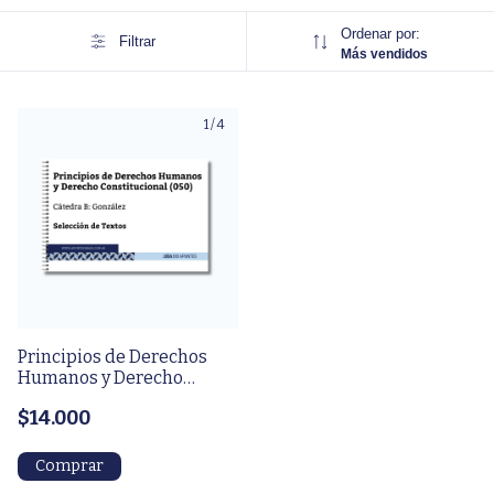
Ordenar por:
Filtrar
Más vendidos
1
/
4
Principios de Derechos
Humanos y Derecho
Constitucional (50) (Cát. B:
$14.000
González) - Selección de
text