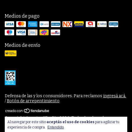
Medios de pago
Medios de envío
Defensa de las y los consumidores. Para reclamos
ingresá acá.
/
Botón de arrepentimiento
Copyright Apuntes Uba 21 - 2026. Todos los derechos
Al navegar por este sitio
aceptás el uso de cookies
para agilizar tu
reservados.
experiencia de compra.
Entendido