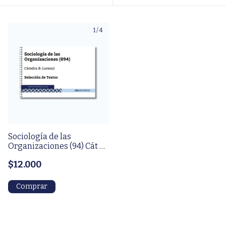
1
/
4
Sociología de las
Organizaciones (94) Cát B:
Lorenzi - Selección de
$12.000
textos