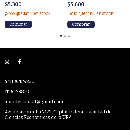
$5.300
$5.600
¡Solo quedan
3
en stock!
¡Solo quedan
3
en stock!
541136429830
1136429830
apuntes.uba21@gmail.com
Avenida cordoba 2122, Captal Federal. Facultad de
Ciencias Economicas de la UBA