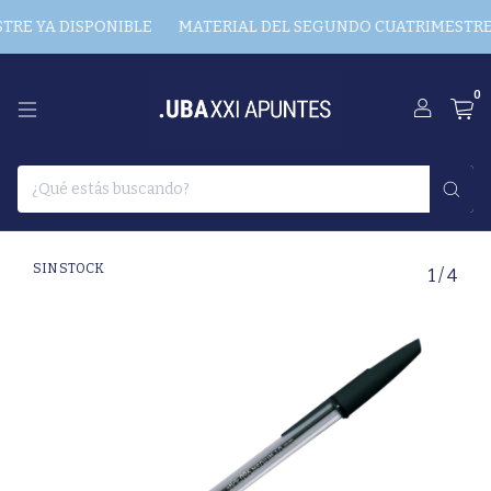
E YA DISPONIBLE
MATERIAL DEL SEGUNDO CUATRIMESTRE Y
0
SIN STOCK
1
/
4