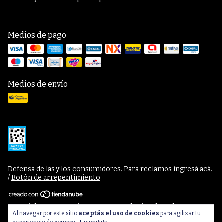
Medios de pago
Medios de envío
Defensa de las y los consumidores. Para reclamos
ingresá acá.
/
Botón de arrepentimiento
Copyright Apuntes Uba 21 - 2026. Todos los derechos
Al navegar por este sitio
aceptás el uso de cookies
para agilizar tu
reservados.