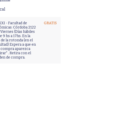
cal
XI - Facultad de
GRATIS
ómicas: Córdoba 2122
Viernes (Días hábiles
 9 hs a 17hs. En la
de la rotonda (en el
ultad) Espera a que en
tu compra aparezca
irar" . Retira con el
den de compra.