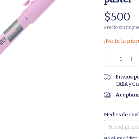
$500
Precio sin impu
¡No te lo pier
Envios p
CABA y Gr
Aceptamo
Entregas para el 
Medios de enví
No sé mi código 