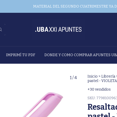
MATERIAL DEL SEGUNDO CUATRIMESTRE YA DISPON
IMPRIMÍ TU PDF
DONDE Y COMO COMPRAR APUNTES UB
Inicio
>
Librería
1
/
4
pastel - VIOLETA
+30 vendidos
SKU:
779810096
Resaltad
pastel 