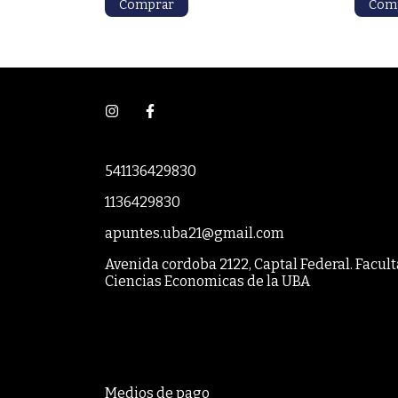
541136429830
1136429830
apuntes.uba21@gmail.com
Avenida cordoba 2122, Captal Federal. Facul
Ciencias Economicas de la UBA
Medios de pago