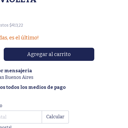
estos
$413,22
das, es el último!
or mensajeria
an Buenos Aires
s todos los medios de pago
CP:
Cambiar CP
o
Calcular
postal