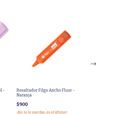
l -
Resaltador Filgo Ancho Fluor -
Resaltador Fil
Naranja
VERDE
$900
$500
¡No te lo pierdas, es el último!