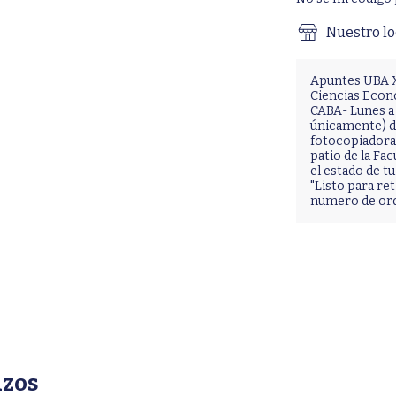
Nuestro lo
Apuntes UBA X
Ciencias Econ
CABA- Lunes a 
únicamente) de
fotocopiadora 
patio de la Fac
el estado de 
"Listo para ret
numero de or
azos