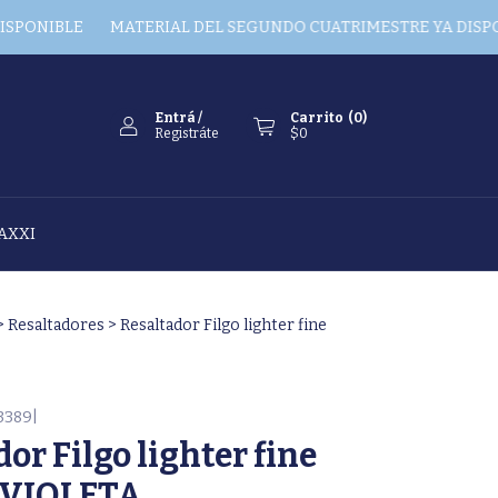
IBLE
MATERIAL DEL SEGUNDO CUATRIMESTRE YA DISPONIBL
Entrá
/
Carrito
(
0
)
Registráte
$0
AXXI
>
Resaltadores
>
Resaltador Filgo lighter fine
3389|
or Filgo lighter fine
- VIOLETA