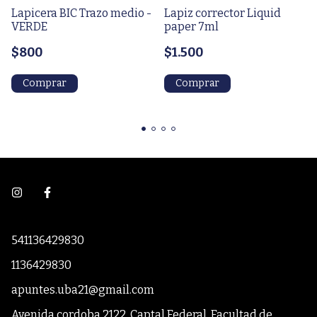
Lapicera BIC Trazo medio -
Lapiz corrector Liquid
VERDE
paper 7ml
$800
$1.500
541136429830
1136429830
apuntes.uba21@gmail.com
Avenida cordoba 2122, Captal Federal. Facultad de