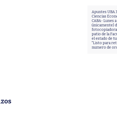
Apuntes UBA X
Ciencias Econ
CABA- Lunes a 
únicamente) de
fotocopiadora 
patio de la Fac
el estado de 
"Listo para ret
numero de or
azos