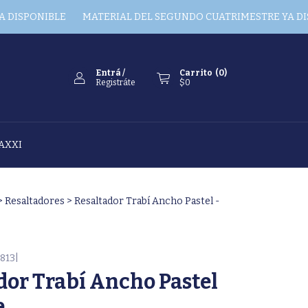
ONIBLE
MATERIAL DEL SEGUNDO CUATRIMESTRE YA DISPONIB
Entrá
/
Carrito
(
0
)
Registráte
$0
AXXI
>
Resaltadores
>
Resaltador Trabí Ancho Pastel -
813|
dor Trabí Ancho Pastel
e