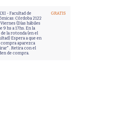
XI - Facultad de
GRATIS
ómicas: Córdoba 2122
Viernes (Días hábiles
 9 hs a 17hs. En la
de la rotonda (en el
ultad) Espera a que en
tu compra aparezca
irar" . Retira con el
den de compra.