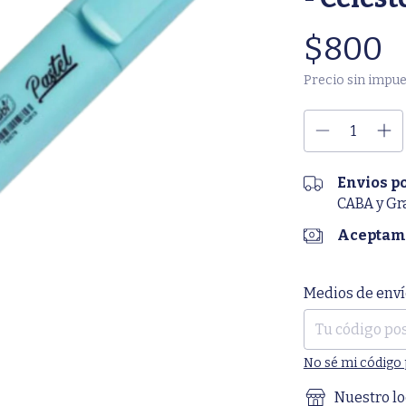
$800
Precio sin impu
Envios p
CABA y Gr
Aceptamo
Entregas para el 
Medios de enví
No sé mi código 
Nuestro lo