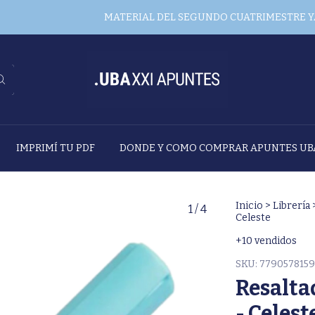
MATERIAL DEL SEGUNDO CUATRIMESTRE YA DISP
IMPRIMÍ TU PDF
DONDE Y COMO COMPRAR APUNTES UB
Inicio
>
Librería
1
/
4
Celeste
+10 vendidos
SKU:
7790578159
Resalta
- Celest