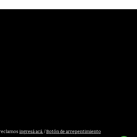
 reclamos
ingresá acá.
/
Botón de arrepentimiento