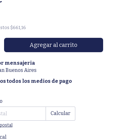
estos
$661,16
or mensajeria
an Buenos Aires
s todos los medios de pago
CP:
Cambiar CP
o
Calcular
postal
cal