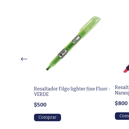
Resalt
o Pastel -
Resaltador Filgo lighter fine Fluor -
Naran
VERDE
$800
$500