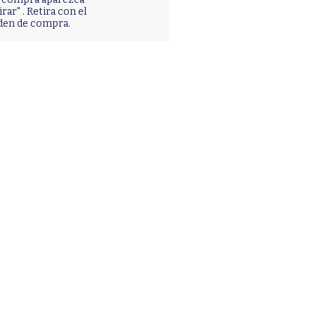
irar" . Retira con el
den de compra.