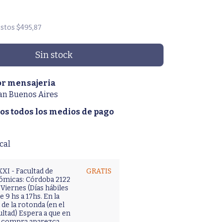
estos
$495,87
or mensajeria
an Buenos Aires
s todos los medios de pago
cal
XI - Facultad de
GRATIS
ómicas: Córdoba 2122
Viernes (Días hábiles
 9 hs a 17hs. En la
de la rotonda (en el
ultad) Espera a que en
tu compra aparezca