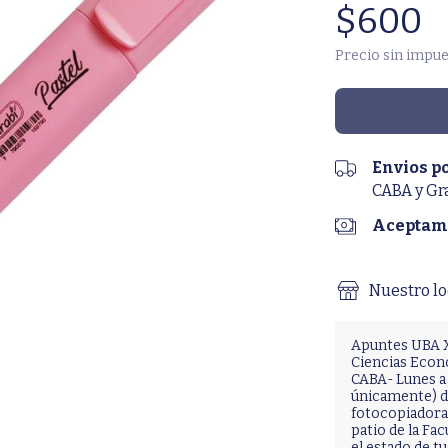
$600
Precio sin impu
Envios p
CABA y Gr
Aceptamo
Nuestro lo
Apuntes UBA X
Ciencias Econ
CABA- Lunes a 
únicamente) de
fotocopiadora 
patio de la Fac
el estado de 