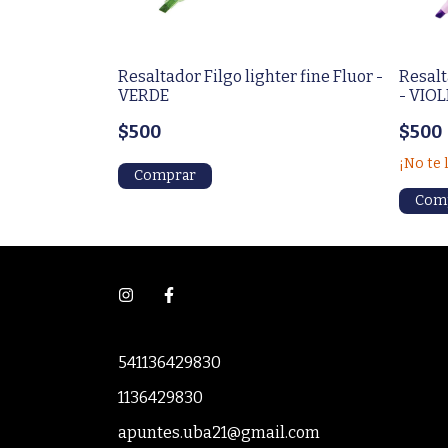
er fine Fluor -
Resaltador Filgo lighter fine Fluor -
Resalt
VERDE
- VIO
$500
$500
¡No te 
541136429830
1136429830
apuntes.uba21@gmail.com