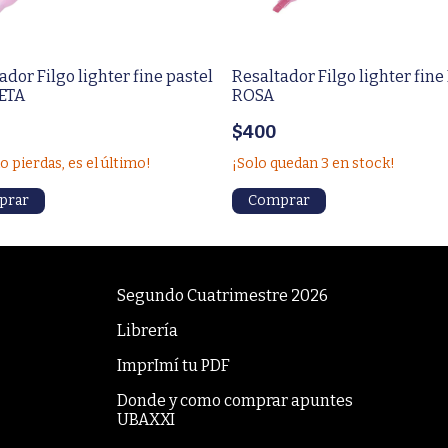
ador Filgo lighter fine pastel
Resaltador Filgo lighter fine 
LETA
ROSA
$400
lo pierdas, es el último!
¡Solo quedan
3
en stock!
Segundo Cuatrimestre 2026
Librería
ImprImí tu PDF
Donde y como comprar apuntes
UBAXXI