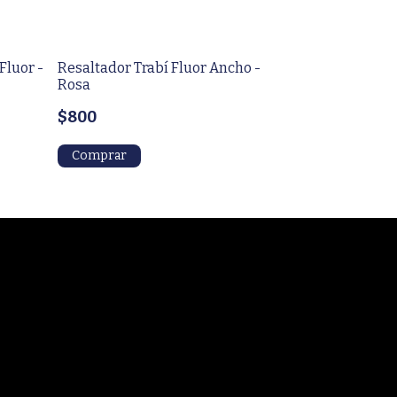
Fluor -
Resaltador Trabí Fluor Ancho -
Resaltador Fil
Rosa
- NARANJA
$800
$500