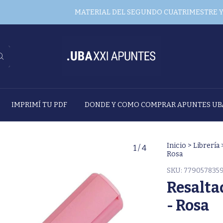
MATERIAL DEL SEGUNDO CUATRIMESTRE YA DIS
IMPRIMÍ TU PDF
DONDE Y COMO COMPRAR APUNTES UB
Inicio
>
Librería
1
/
4
Rosa
SKU:
779057835
Resalta
- Rosa