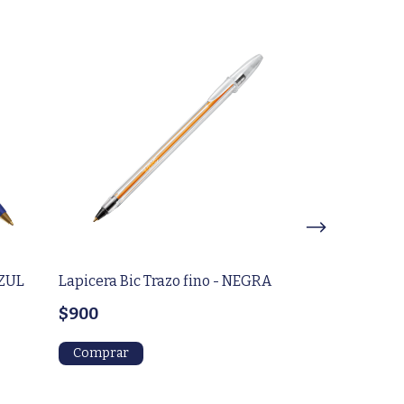
Lapicera BIC
AZUL
Lapicera Bic Trazo fino - NEGRA
$800
$900