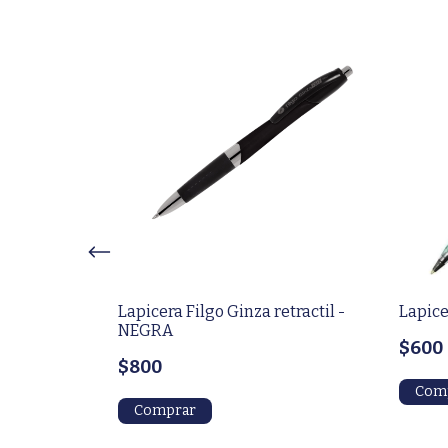
no - AZUL
Lapicera Filgo Ginza retractil -
Lapice
NEGRA
$600
$800