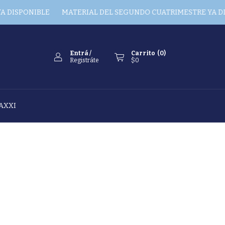
DISPONIBLE
MATERIAL DEL SEGUNDO CUATRIMESTRE YA DIS
Entrá
/
Carrito
(
0
)
Registráte
$0
AXXI